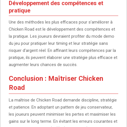
Développement des compétences et
pratique
Une des méthodes les plus efficaces pour s’améliorer à
Chicken Road est le développement des compétences et
la pratique. Les joueurs devraient profiter du mode demo
du jeu pour pratiquer leur timing et leur stratégie sans
risquer d’argent réel. En affinant leurs compétences par la
pratique, ils peuvent élaborer une stratégie plus efficace et
augmenter leurs chances de succès.
Conclusion : Maîtriser Chicken
Road
La maîtrise de Chicken Road demande discipline, stratégie
et patience. En adoptant un pattern de jeu conservateur,
les joueurs peuvent minimiser les pertes et maximiser les
gains sur le long terme. En évitant les erreurs courantes et