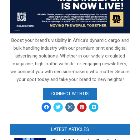
Boost your brand’s visibility in Africa’s dynamic cargo and
bulk handling industry with our premium print and digital
advertising solutions. Whether in our widely circulated
magazine, high-traffic website, or engaging newsletters,
we connect you with decision-makers who matter. Secure
your spot today and take your brand to new heights!
CONNECT WITH US
LATEST ARTICLES