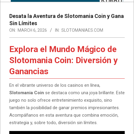
Desata la Aventura de Slotomania Coin y Gana
Sin Límites
ON:
MARCH 6, 2026
IN:
SLOTOMANIAES.COM
Explora el Mundo Mágico de
Slotomania Coin: Diversión y
Ganancias
En el vibrante universo de los casinos en línea,
Slotomania Coin
se destaca como una joya brillante. Este
juego no solo ofrece entretenimiento exquisito, sino
también la posibilidad de ganar premios impresionantes.
Acompáñanos en esta aventura que combina emoción,
estrategia y, sobre todo, diversión sin límites.