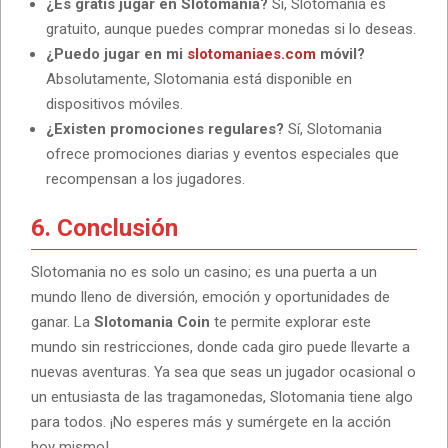
¿Es gratis jugar en Slotomania?
Sí, Slotomania es
gratuito, aunque puedes comprar monedas si lo deseas.
¿Puedo jugar en mi
slotomaniaes.com
móvil?
Absolutamente, Slotomania está disponible en
dispositivos móviles.
¿Existen promociones regulares?
Sí, Slotomania
ofrece promociones diarias y eventos especiales que
recompensan a los jugadores.
6. Conclusión
Slotomania no es solo un casino; es una puerta a un
mundo lleno de diversión, emoción y oportunidades de
ganar. La
Slotomania Coin
te permite explorar este
mundo sin restricciones, donde cada giro puede llevarte a
nuevas aventuras. Ya sea que seas un jugador ocasional o
un entusiasta de las tragamonedas, Slotomania tiene algo
para todos. ¡No esperes más y sumérgete en la acción
hoy mismo!