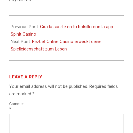
2026-
03-
Previous Post:
Gira la suerte en tu bolsillo con la app
06
Spinit Casino
Next Post:
Fezbet Online Casino erweckt deine
Spielleidenschaft zum Leben
LEAVE A REPLY
Your email address will not be published.
Required fields
are marked
*
Comment
*