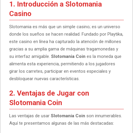
1. Introducción a Slotomania
Casino
Slotomania es más que un simple casino; es un universo
donde los sueños se hacen realidad. Fundado por Playtika,
este casino en línea ha capturado la atención de millones
gracias a su amplia gama de máquinas tragamonedas y
su interfaz amigable.
Slotomania Coin
es la moneda que
alimenta esta experiencia, permitiendo a los jugadores
girar los carretes, participar en eventos especiales y
desbloquear nuevas características.
2. Ventajas de Jugar con
Slotomania Coin
Las ventajas de usar
Slotomania Coin
son innumerables.
Aquí te presentamos algunas de las más destacadas: