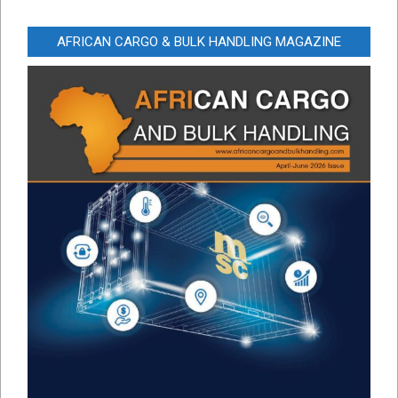
AFRICAN CARGO & BULK HANDLING MAGAZINE