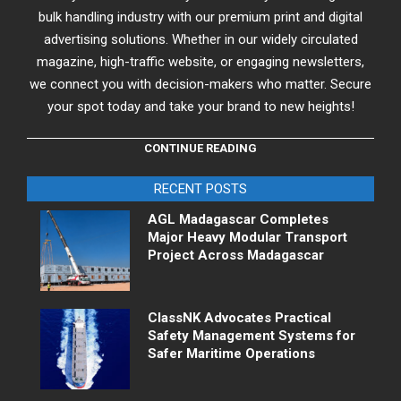
bulk handling industry with our premium print and digital
advertising solutions. Whether in our widely circulated
magazine, high-traffic website, or engaging newsletters,
we connect you with decision-makers who matter. Secure
your spot today and take your brand to new heights!
CONTINUE READING
RECENT POSTS
AGL Madagascar Completes
Major Heavy Modular Transport
Project Across Madagascar
ClassNK Advocates Practical
Safety Management Systems for
Safer Maritime Operations