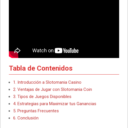
Tabla de Contenidos
1. Introducción a Slotomania Casino
2. Ventajas de Jugar con Slotomania Coin
3. Tipos de Juegos Disponibles
4. Estrategias para Maximizar tus Ganancias
5. Preguntas Frecuentes
6. Conclusión