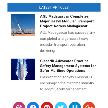
LATEST ARTICLES
AGL Madagascar Completes
Major Heavy Modular Transport
Project Across Madagascar
AGL Madagascar has successfully
completed a large-scale heavy
modular transport operation,
delivering
ClassNK Advocates Practical
Safety Management Systems for
Safer Maritime Operations
Classification society ClassNK is
encouraging the maritime industry
to adopt Safety Management