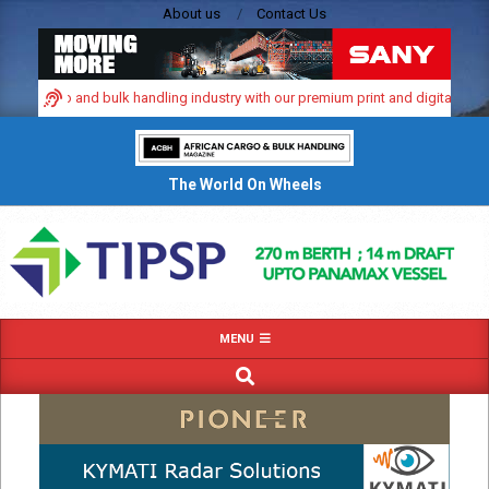
Skip
About us
Contact Us
to
content
c cargo and bulk handling industry with our premium print and digital advertis
The World On Wheels
Primary
MENU
Navigation
SEARCH
Menu