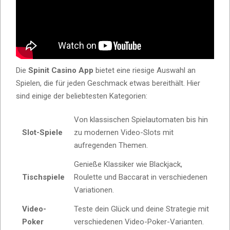
Die
Spinit Casino App
bietet eine riesige Auswahl an
Spielen, die für jeden Geschmack etwas bereithält. Hier
sind einige der beliebtesten Kategorien:
Von klassischen Spielautomaten bis hin
Slot-Spiele
zu modernen Video-Slots mit
aufregenden Themen.
Genieße Klassiker wie Blackjack,
Tischspiele
Roulette und Baccarat in verschiedenen
Variationen.
Video-
Teste dein Glück und deine Strategie mit
Poker
verschiedenen Video-Poker-Varianten.