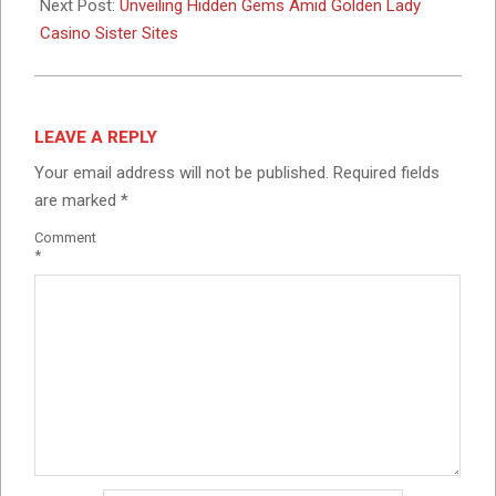
Next Post:
Unveiling Hidden Gems Amid Golden Lady
Casino Sister Sites
LEAVE A REPLY
Your email address will not be published.
Required fields
are marked
*
Comment
*