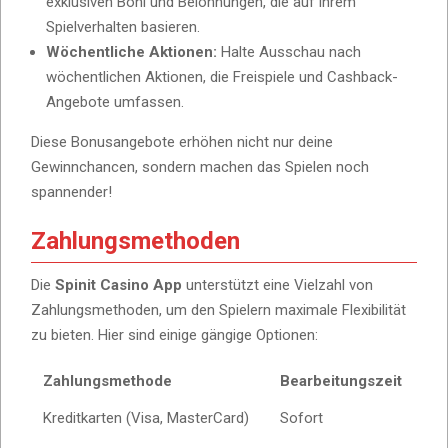
exklusiven Boni und Belohnungen, die auf ihrem
Spielverhalten basieren.
Wöchentliche Aktionen:
Halte Ausschau nach
wöchentlichen Aktionen, die Freispiele und Cashback-
Angebote umfassen.
Diese Bonusangebote erhöhen nicht nur deine
Gewinnchancen, sondern machen das Spielen noch
spannender!
Zahlungsmethoden
Die
Spinit Casino App
unterstützt eine Vielzahl von
Zahlungsmethoden, um den Spielern maximale Flexibilität
zu bieten. Hier sind einige gängige Optionen:
Zahlungsmethode
Bearbeitungszeit
Kreditkarten (Visa, MasterCard)
Sofort