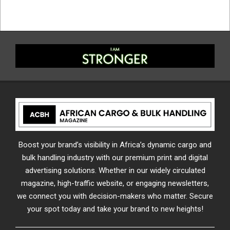
Boost your brand’s visibility in Africa’s dynamic cargo and
bulk handling industry with our premium print and digital
advertising solutions. Whether in our widely circulated
magazine, high-traffic website, or engaging newsletters,
we connect you with decision-makers who matter. Secure
your spot today and take your brand to new heights!