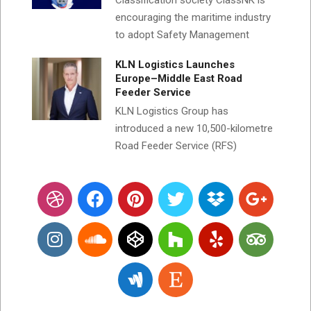
encouraging the maritime industry
to adopt Safety Management
KLN Logistics Launches
Europe–Middle East Road
Feeder Service
KLN Logistics Group has
introduced a new 10,500-kilometre
Road Feeder Service (RFS)