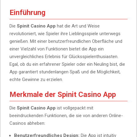
Einführung
Die
Spinit Casino App
hat die Art und Weise
revolutioniert, wie Spieler ihre Lieblingsspiele unterwegs
genießen. Mit einer benutzerfreundlichen Oberfläche und
einer Vielzahl von Funktionen bietet die App ein
unvergleichliches Erlebnis für Glücksspielenthusiasten.
Egal, ob du ein erfahrener Spieler oder ein Neuling bist, die
App garantiert stundenlangen Spaß und die Möglichkeit,
echte Gewinne zu erzielen.
Merkmale der Spinit Casino App
Die
Spinit Casino App
ist vollgepackt mit
beeindruckenden Funktionen, die sie von anderen Online-
Casinos abheben:
Benutzerfreundliches Design:
Die App ist intuitiv