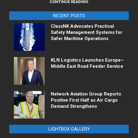
CONTINUE READING
RECENT POSTS
ClassNK Advocates Practical
Safety Management Systems for
Safer Maritime Operations
KLN Logistics Launches Europe–
Middle East Road Feeder Service
Network Aviation Group Reports
Positive First Half as Air Cargo
Demand Strengthens
LIGHTBOX GALLERY